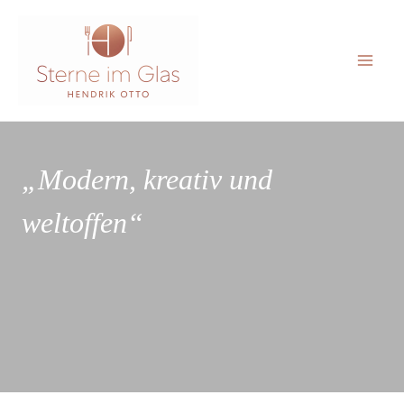
Zum
Inhalt
springen
Mai
Men
„Modern, kreativ und
weltoffen“