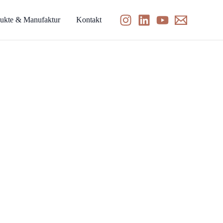
ukte & Manufaktur
Kontakt
f
tto
önliche Kochkunst –