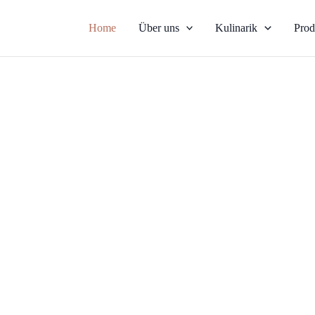
Home
Über uns
Kulinarik
Prod
che Erlebnisse au
eau mi
t Hendrik O
met-Events, exklusive Dinner und pers
 zu Ihnen.